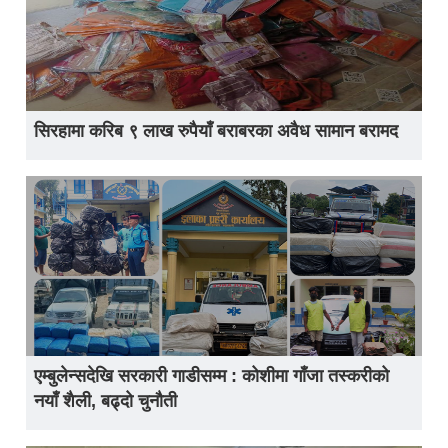
सिरहामा करिब ९ लाख रुपैयाँ बराबरका अवैध सामान बरामद
एम्बुलेन्सदेखि सरकारी गाडीसम्म : कोशीमा गाँजा तस्करीको
नयाँ शैली, बढ्दो चुनौती