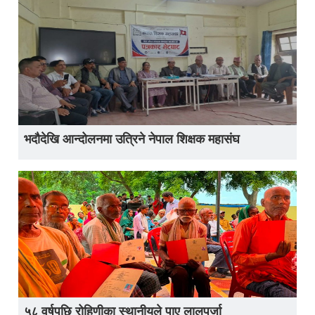
भदौदेखि आन्दोलनमा उत्रिने नेपाल शिक्षक महासंघ
५८ वर्षपछि रोहिणीका स्थानीयले पाए लालपुर्जा