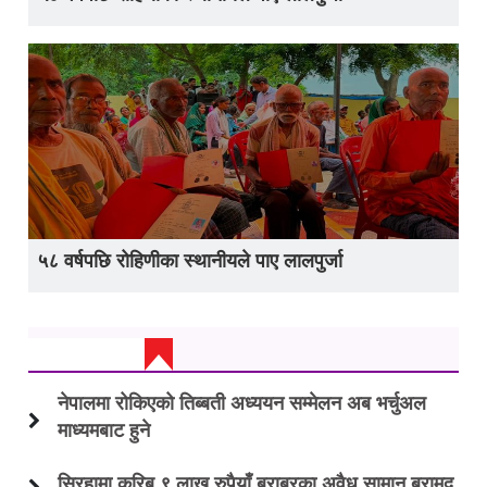
५८ वर्षपछि रोहिणीका स्थानीयले पाए लालपुर्जा
ताजा अप्डेट
नेपालमा रोकिएको तिब्बती अध्ययन सम्मेलन अब भर्चुअल
माध्यमबाट हुने
सिरहामा करिब ९ लाख रुपैयाँ बराबरका अवैध सामान बरामद