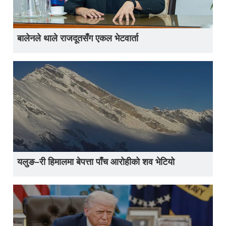
बालेनले थाले राजदूतसँग एकल भेटवार्ता
यलुङ–री हिमालमा बेपत्ता पाँच आरोहीको शव भेटियो