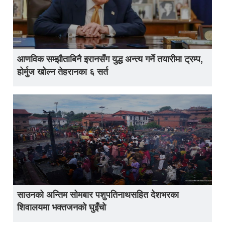
आणविक सम्झौताबिनै इरानसँग युद्ध अन्त्य गर्ने तयारीमा ट्रम्प,
होर्मुज खोल्न तेहरानका ६ सर्त
साउनको अन्तिम सोमबार पशुपतिनाथसहित देशभरका
शिवालयमा भक्तजनको घुइँचो