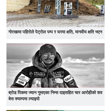
गोरखामा पहिरोले पेट्रोल पम्प र घरमा क्षति, मानवीय क्षति भएन
ब्रोड पिकमा ज्यान गुमाएका निम्स दाइसहित चार आरोहीको शव
बेस क्याम्पमा ल्याइयो