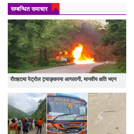
सम्बन्धित समाचार
रौतहटमा पेट्रोल ट्याङ्करमा आगलागी, मानवीय क्षति भएन