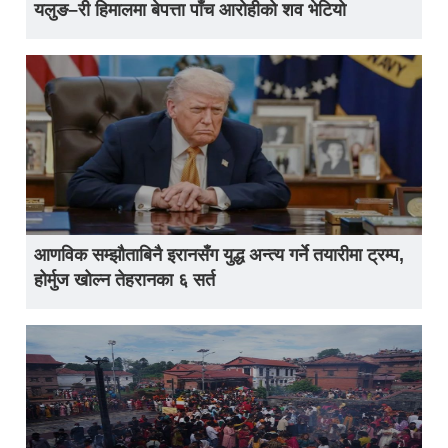
यलुङ–री हिमालमा बेपत्ता पाँच आरोहीको शव भेटियो
आणविक सम्झौताबिनै इरानसँग युद्ध अन्त्य गर्ने तयारीमा ट्रम्प,
होर्मुज खोल्न तेहरानका ६ सर्त