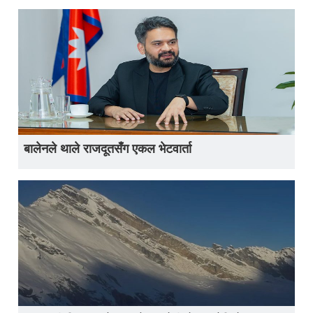
बालेनले थाले राजदूतसँग एकल भेटवार्ता