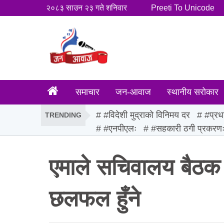
२०८३ साउन २३ गते शनिवार
Preeti To Unicode
समाचार
जन-आवाज
स्थानीय सरोकार
#विदेशी मुद्राको विनिमय दर
#प्रध
TRENDING
#एनपीएलः
#सहकारी ठगी प्रकरण
एमाले सचिवालय बैठक ब
छलफल हुँने