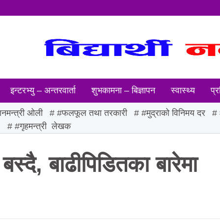
इन्टरभ्यु – अन्तरवार्ता
शुभकामना – बिज्ञापन
स्वास्थ्य
प्र
ानमन्त्री ओली
#फलफूल तथा तरकारी
#मुद्राको विनिमय दर
ः
#गृहमन्त्री लेखक
स्दै, बाढीपिडितका बारेमा