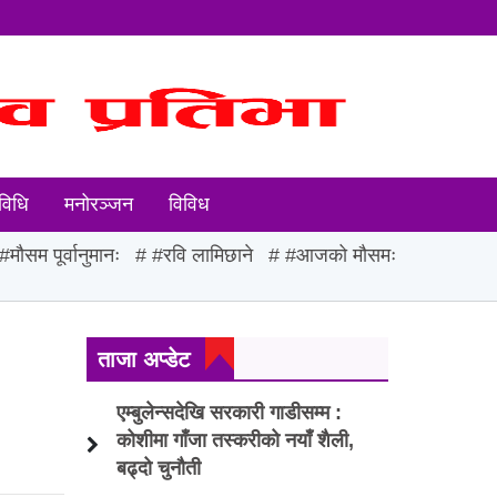
विधि
मनोरञ्जन
विविध
#मौसम पूर्वानुमानः
#रवि लामिछाने
#आजको मौसमः
ताजा अप्डेट
एम्बुलेन्सदेखि सरकारी गाडीसम्म :
कोशीमा गाँजा तस्करीको नयाँ शैली,
बढ्दो चुनौती