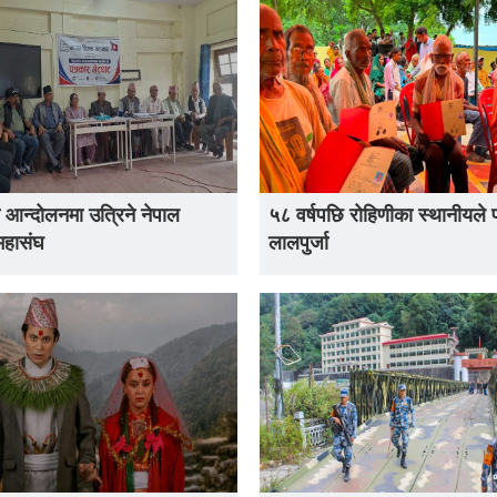
 आन्दोलनमा उत्रिने नेपाल
५८ वर्षपछि रोहिणीका स्थानीयले 
महासंघ
लालपुर्जा