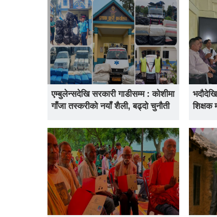
एम्बुलेन्सदेखि सरकारी गाडीसम्म : कोशीमा
भदौदेखि
गाँजा तस्करीको नयाँ शैली, बढ्दो चुनौती
शिक्षक 