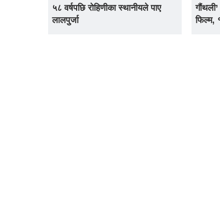
५८ वर्षपछि रोहिणीका स्थानीयले पाए
गौंथली’
लालपुर्जा
फिल्म,