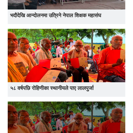
भदौदेखि आन्दोलनमा उत्रिने नेपाल शिक्षक महासंघ
५८ वर्षपछि रोहिणीका स्थानीयले पाए लालपुर्जा