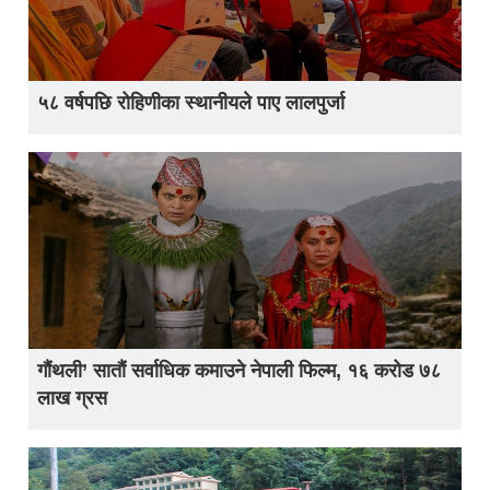
५८ वर्षपछि रोहिणीका स्थानीयले पाए लालपुर्जा
गौंथली’ सातौं सर्वाधिक कमाउने नेपाली फिल्म, १६ करोड ७८
लाख ग्रस