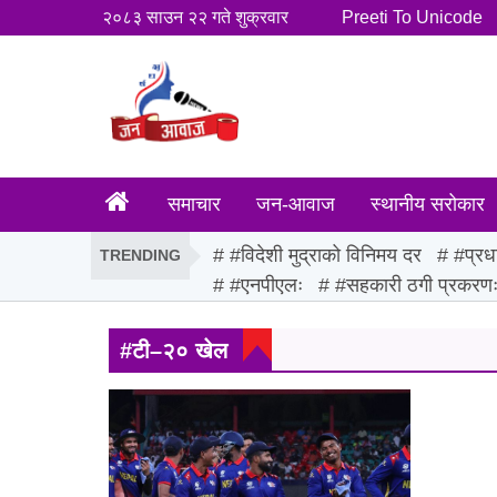
२०८३ साउन २२ गते शुक्रवार
Preeti To Unicode
समाचार
जन-आवाज
स्थानीय सरोकार
#विदेशी मुद्राको विनिमय दर
#प्रध
TRENDING
#एनपीएलः
#सहकारी ठगी प्रकरण
#टी–२० खेल