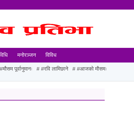
विधि
मनोरञ्जन
विविध
#मौसम पूर्वानुमानः
#रवि लामिछाने
#आजको मौसमः