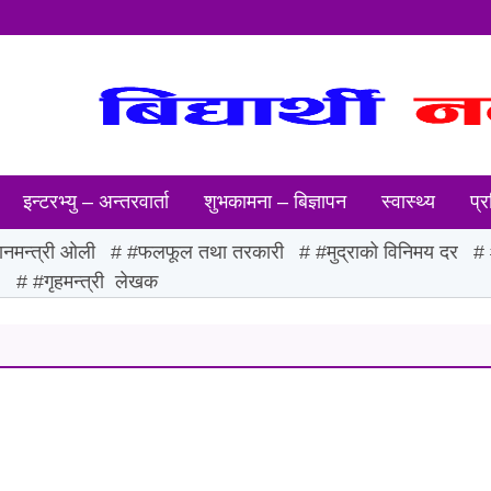
इन्टरभ्यु – अन्तरवार्ता
शुभकामना – बिज्ञापन
स्वास्थ्य
प्र
ानमन्त्री ओली
#फलफूल तथा तरकारी
#मुद्राको विनिमय दर
ः
#गृहमन्त्री लेखक