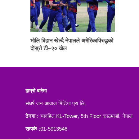
भोलि बिहान खेल्दै नेपालले अमेरिकाविरुद्धको
दोस्रो टी–२० खेल
हाम्रो बारेमा
संघर्ष जन-आवाज मिडिया प्रा लि.
ठेनगा :
चावहिल KL-Tower, 5th Floor काठमाडौं, नेपाल
सम्पर्क :
01-5913546