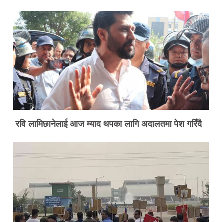
रवि लामिछानेलाई आज म्याद थपका लागि अदालतमा पेश गरिँदै