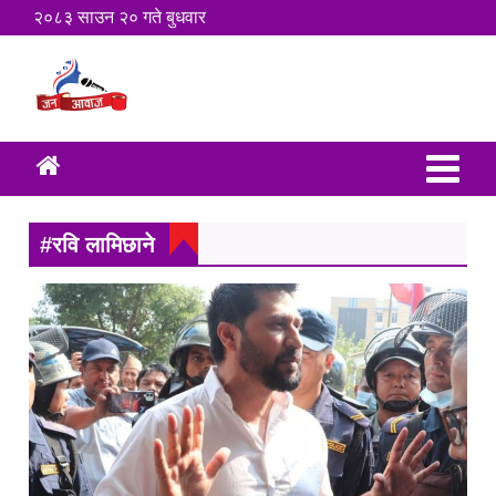
२०८३ साउन २० गते बुधवार
#रवि लामिछाने