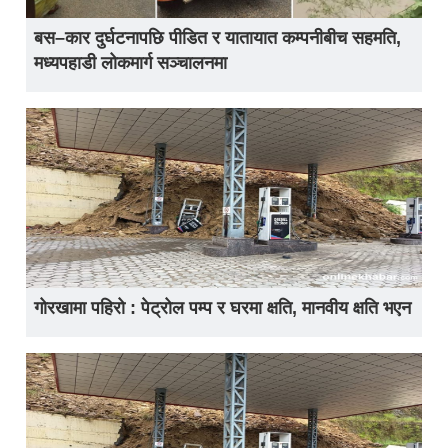
बस–कार दुर्घटनापछि पीडित र यातायात कम्पनीबीच सहमति,
मध्यपहाडी लोकमार्ग सञ्चालनमा
गोरखामा पहिरो : पेट्रोल पम्प र घरमा क्षति, मानवीय क्षति भएन