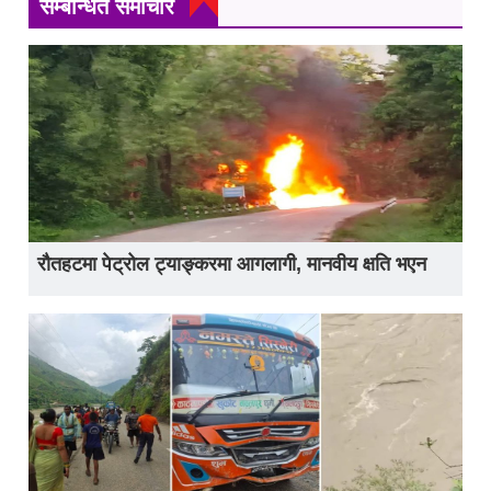
सम्बन्धित समाचार
रौतहटमा पेट्रोल ट्याङ्करमा आगलागी, मानवीय क्षति भएन