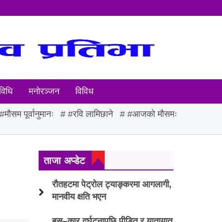
विधि
मनोरञ्जन
विविध
#मौसम पूर्वानुमानः
#रवि लामिछाने
#आजको मौसमः
ताजा अप्डेट
रौतहटमा पेट्रोल ट्याङ्करमा आगलागी,
मानवीय क्षति भएन
बस–कार दुर्घटनापछि पीडित र यातायात