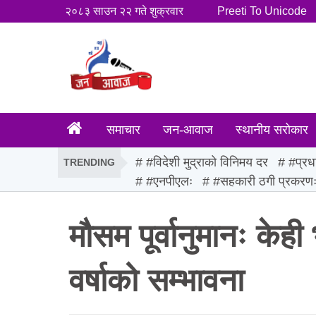
२०८३ साउन २२ गते शुक्रवार
Preeti To Unicode
समाचार
जन-आवाज
स्थानीय सरोकार
#विदेशी मुद्राको विनिमय दर
#प्रध
TRENDING
#एनपीएलः
#सहकारी ठगी प्रकरण
मौसम पूर्वानुमानः केही
वर्षाको सम्भावना