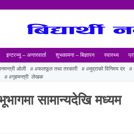
इन्टरभ्यु – अन्तरवार्ता
शुभकामना – बिज्ञापन
स्वास्थ्य
प्र
ानमन्त्री ओली
#फलफूल तथा तरकारी
#मुद्राको विनिमय दर
ः
#गृहमन्त्री लेखक
 भूभागमा सामान्यदेखि मध्यम