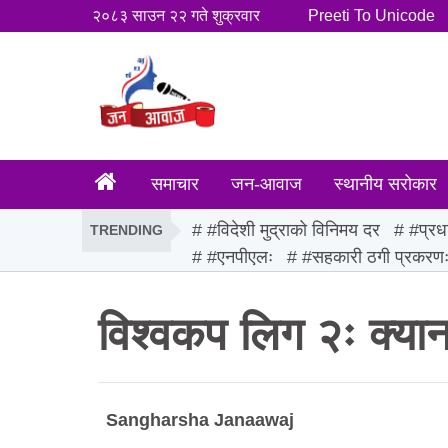
२०८३ साउन २२ गते शुक्रवार
Preeti To Unicode
समाचार
जन-आवाज
स्थानीय सरोकार
#विदेशी मुद्राको विनिमय दर
#प्रध
TRENDING
#एनपीएलः
#सहकारी ठगी प्रकरण
विश्वकप लिग २ः क्यानडा
Sangharsha Janaawaj