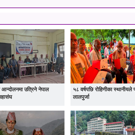
 आन्दोलनमा उत्रिने नेपाल
५८ वर्षपछि रोहिणीका स्थानीयले 
महासंघ
लालपुर्जा