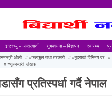
इन्टरभ्यु – अन्तरवार्ता
शुभकामना – बिज्ञापन
स्वास्थ्य
प्र
ानमन्त्री ओली
#फलफूल तथा तरकारी
#मुद्राको विनिमय दर
ः
#गृहमन्त्री लेखक
सँग प्रतिस्पर्धा गर्दै नेपाल