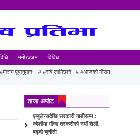
विधि
मनोरञ्जन
विविध
#मौसम पूर्वानुमानः
#रवि लामिछाने
#आजको मौसमः
ताजा अप्डेट
एम्बुलेन्सदेखि सरकारी गाडीसम्म :
कोशीमा गाँजा तस्करीको नयाँ शैली,
बढ्दो चुनौती