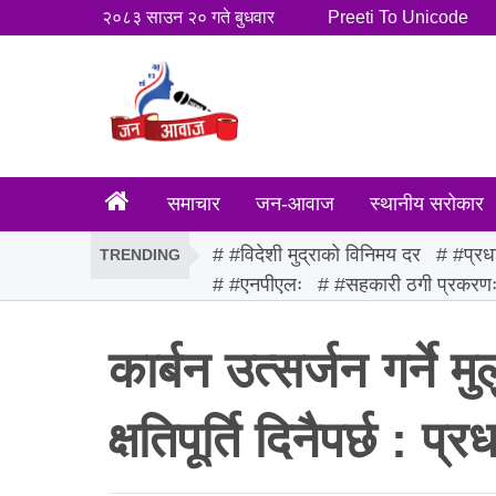
२०८३ साउन २० गते बुधवार
Preeti To Unicode
समाचार
जन-आवाज
स्थानीय सरोकार
#विदेशी मुद्राको विनिमय दर
#प्रध
TRENDING
#एनपीएलः
#सहकारी ठगी प्रकरण
कार्बन उत्सर्जन गर्ने म
क्षतिपूर्ति दिनैपर्छ : प