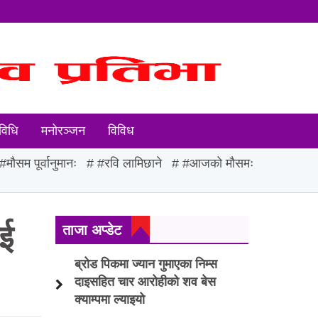
विधि
मनोरञ्जन
विविध
#मौसम पूर्वानुमानः
#रवि लामिछाने
#आजको मौसमः
ाई
ताजा अप्डेट
ब्रोड पिकमा ज्यान गुमाएका निम्स
दाइसहित चार आरोहीको शव बेस
क्याम्पमा ल्याइयो