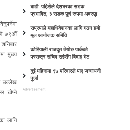
बाढी–पहिरोले देशभरका सडक
प्रभावित, ३ सडक पूर्ण रूपमा अवरुद्ध
नुपर्नेमा
राप्रपाले महाधिवेशनका लागि गठन गर्‍यो
घको ७९औँ
मूल आयोजक समिति
र शनिबार
कोरियाली राजदूत तेयोङ पार्कको
मा मुख्य
परराष्ट्र सचिव राईसँग बिदाइ भेट
दुई महिनामा ९७ परिवारले पाए जग्गाधनी
पुर्जा
ो उल्लेख
 खेप्ने
नका लागि