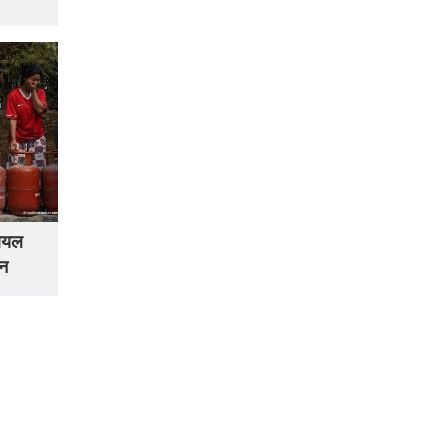
 आयल
ठन