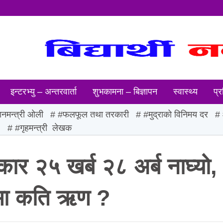
इन्टरभ्यु – अन्तरवार्ता
शुभकामना – बिज्ञापन
स्वास्थ्य
प्र
ानमन्त्री ओली
#फलफूल तथा तरकारी
#मुद्राको विनिमय दर
ः
#गृहमन्त्री लेखक
 २५ खर्ब २८ अर्ब नाघ्यो,
ोमा कति ऋण ?