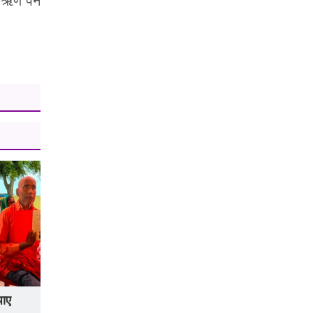
ण पर्ने
पाए