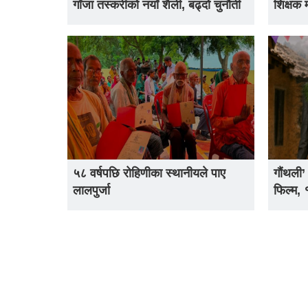
गाँजा तस्करीको नयाँ शैली, बढ्दो चुनौती
शिक्षक 
५८ वर्षपछि रोहिणीका स्थानीयले पाए
गौंथली’
लालपुर्जा
फिल्म,