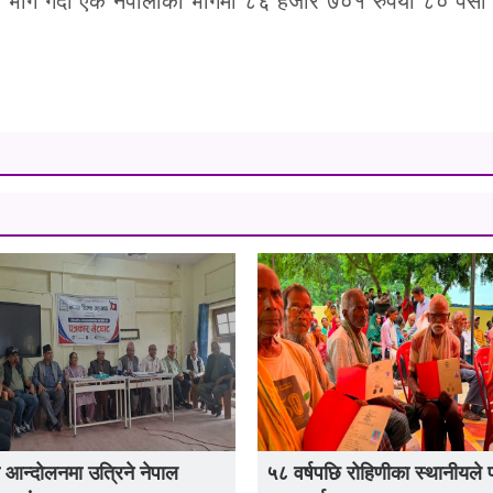
 गर्दा एक नेपालीको भागमा ८६ हजार ७०१ रुपैयाँ ८० पैसा ऋ
 आन्दोलनमा उत्रिने नेपाल
५८ वर्षपछि रोहिणीका स्थानीयले 