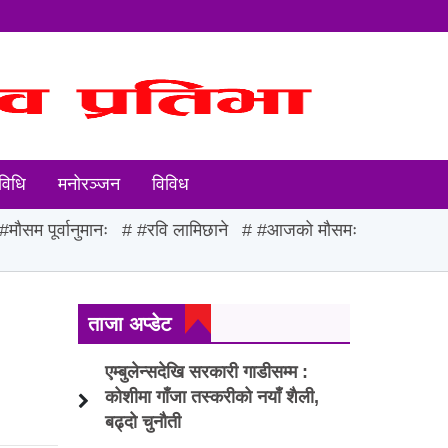
विधि
मनोरञ्जन
विविध
#मौसम पूर्वानुमानः
#रवि लामिछाने
#आजको मौसमः
ताजा अप्डेट
एम्बुलेन्सदेखि सरकारी गाडीसम्म :
कोशीमा गाँजा तस्करीको नयाँ शैली,
बढ्दो चुनौती