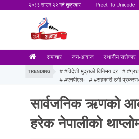
२०८३ साउन २२ गते शुक्रवार
Preeti To Unicode
समाचार
जन-आवाज
स्थानीय सरोकार
#विदेशी मुद्राको विनिमय दर
#प्रध
TRENDING
#एनपीएलः
#सहकारी ठगी प्रकरण
सार्वजनिक ऋणको आकार
हरेक नेपालीको थाप्ल