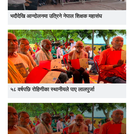
भदौदेखि आन्दोलनमा उत्रिने नेपाल शिक्षक महासंघ
५८ वर्षपछि रोहिणीका स्थानीयले पाए लालपुर्जा