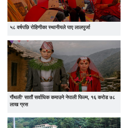
५८ वर्षपछि रोहिणीका स्थानीयले पाए लालपुर्जा
गौंथली’ सातौं सर्वाधिक कमाउने नेपाली फिल्म, १६ करोड ७८
लाख ग्रस