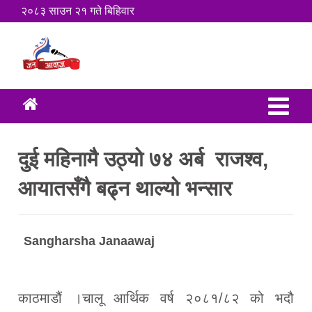
२०८३ साउन २१ गते बिहिवार
दुई महिनामै उठ्यो ७४ अर्ब राजश्व,
आयातसँगै बढ्न थाल्यो भन्सार
Sangharsha Janaawaj
काठमाडौं ।चालू आर्थिक वर्ष २०८१/८२ को भदौ