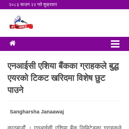
२०८३ साउन २२ गते शुक्रवार
एनआईसी एशिया बैंकका ग्राहकले बुद्ध
एयरको टिकट खरिदमा विशेष छुट
पाउने
Sangharsha Janaawaj
काठमाडौं । एनआईसी एशिया बैंक लिमिटेडका ग्राहकले