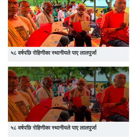
५८ वर्षपछि रोहिणीका स्थानीयले पाए लालपुर्जा
५८ वर्षपछि रोहिणीका स्थानीयले पाए लालपुर्जा