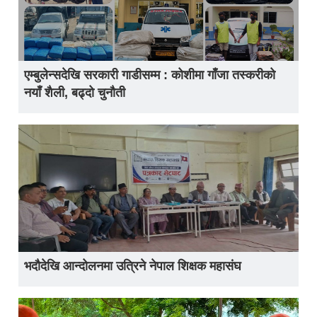
एम्बुलेन्सदेखि सरकारी गाडीसम्म : कोशीमा गाँजा तस्करीको
नयाँ शैली, बढ्दो चुनौती
भदौदेखि आन्दोलनमा उत्रिने नेपाल शिक्षक महासंघ