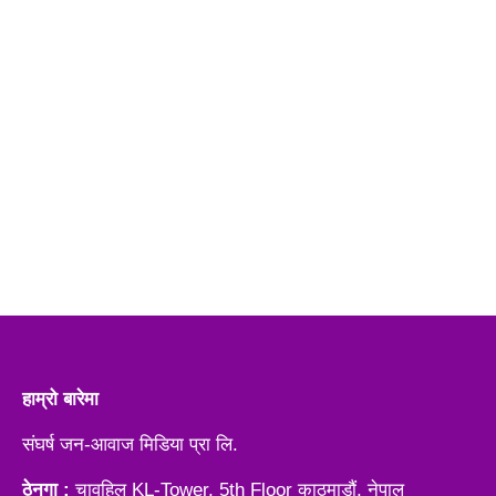
हाम्रो बारेमा
संघर्ष जन-आवाज मिडिया प्रा लि.
ठेनगा :
चावहिल KL-Tower, 5th Floor काठमाडौं, नेपाल