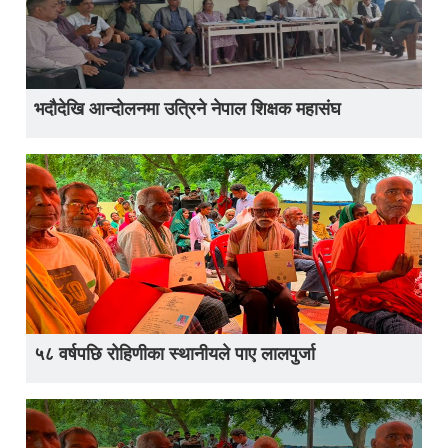
भदौदेखि आन्दोलनमा उत्रिने नेपाल शिक्षक महासंघ
५८ वर्षपछि रोहिणीका स्थानीयले पाए लालपुर्जा