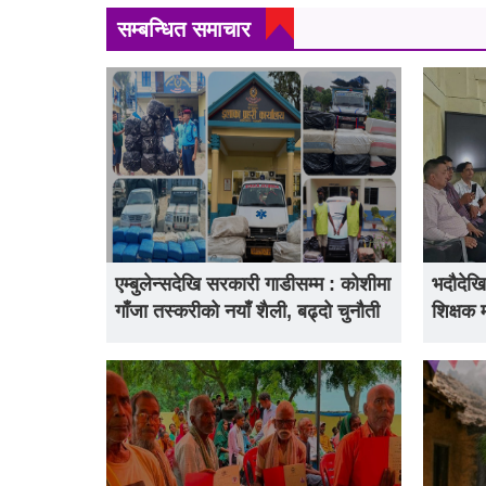
सम्बन्धित समाचार
एम्बुलेन्सदेखि सरकारी गाडीसम्म : कोशीमा
भदौदेखि
गाँजा तस्करीको नयाँ शैली, बढ्दो चुनौती
शिक्षक 