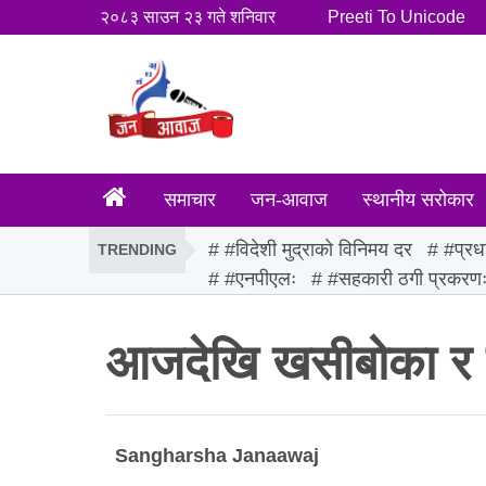
२०८३ साउन २३ गते शनिवार
Preeti To Unicode
समाचार
जन-आवाज
स्थानीय सरोकार
#विदेशी मुद्राको विनिमय दर
#प्रध
TRENDING
#एनपीएलः
#सहकारी ठगी प्रकरण
आजदेखि खसीबोका र च्
Sangharsha Janaawaj