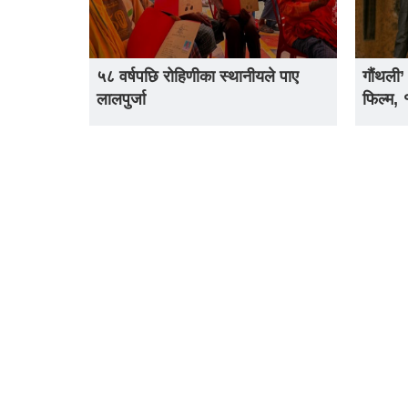
५८ वर्षपछि रोहिणीका स्थानीयले पाए
गौंथली’
लालपुर्जा
फिल्म,