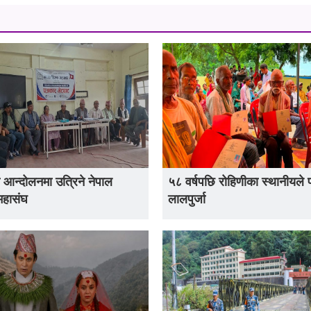
 आन्दोलनमा उत्रिने नेपाल
५८ वर्षपछि रोहिणीका स्थानीयले 
महासंघ
लालपुर्जा