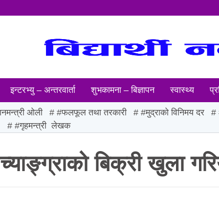
इन्टरभ्यु – अन्तरवार्ता
शुभकामना – बिज्ञापन
स्वास्थ्य
प्र
ानमन्त्री ओली
#फलफूल तथा तरकारी
#मुद्राको विनिमय दर
ः
#गृहमन्त्री लेखक
याङ्ग्राको बिक्री खुला गरि