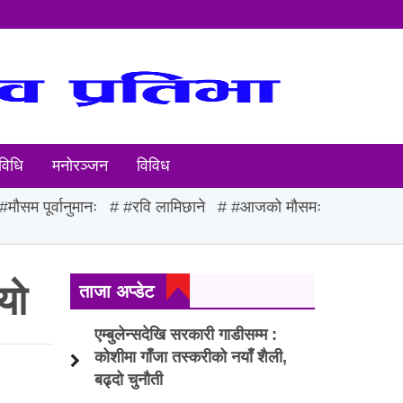
विधि
मनोरञ्जन
विविध
#मौसम पूर्वानुमानः
#रवि लामिछाने
#आजको मौसमः
यो
ताजा अप्डेट
एम्बुलेन्सदेखि सरकारी गाडीसम्म :
कोशीमा गाँजा तस्करीको नयाँ शैली,
बढ्दो चुनौती