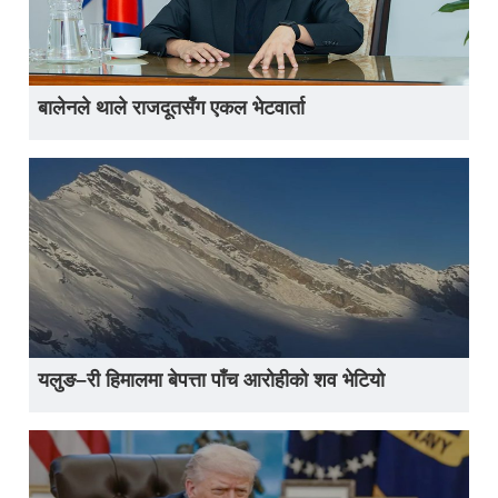
बालेनले थाले राजदूतसँग एकल भेटवार्ता
यलुङ–री हिमालमा बेपत्ता पाँच आरोहीको शव भेटियो