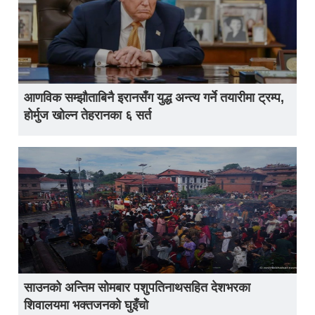
आणविक सम्झौताबिनै इरानसँग युद्ध अन्त्य गर्ने तयारीमा ट्रम्प,
होर्मुज खोल्न तेहरानका ६ सर्त
साउनको अन्तिम सोमबार पशुपतिनाथसहित देशभरका
शिवालयमा भक्तजनको घुइँचो