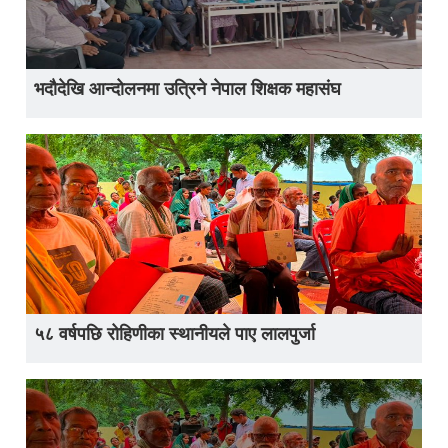
भदौदेखि आन्दोलनमा उत्रिने नेपाल शिक्षक महासंघ
५८ वर्षपछि रोहिणीका स्थानीयले पाए लालपुर्जा