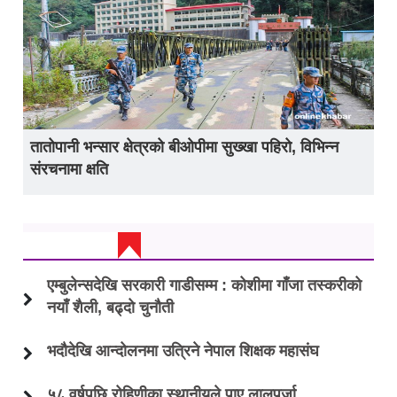
तातोपानी भन्सार क्षेत्रको बीओपीमा सुख्खा पहिरो, विभिन्न
संरचनामा क्षति
ताजा अप्डेट
एम्बुलेन्सदेखि सरकारी गाडीसम्म : कोशीमा गाँजा तस्करीको
नयाँ शैली, बढ्दो चुनौती
भदौदेखि आन्दोलनमा उत्रिने नेपाल शिक्षक महासंघ
५८ वर्षपछि रोहिणीका स्थानीयले पाए लालपुर्जा