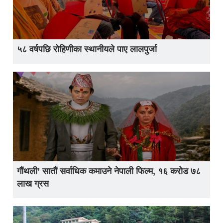
५८ वर्षपछि रोहिणीका स्थानीयले पाए लालपुर्जा
गौंथली’ सातौं सर्वाधिक कमाउने नेपाली फिल्म, १६ करोड ७८
लाख ग्रस