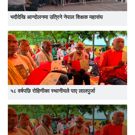
भदौदेखि आन्दोलनमा उत्रिने नेपाल शिक्षक महासंघ
५८ वर्षपछि रोहिणीका स्थानीयले पाए लालपुर्जा