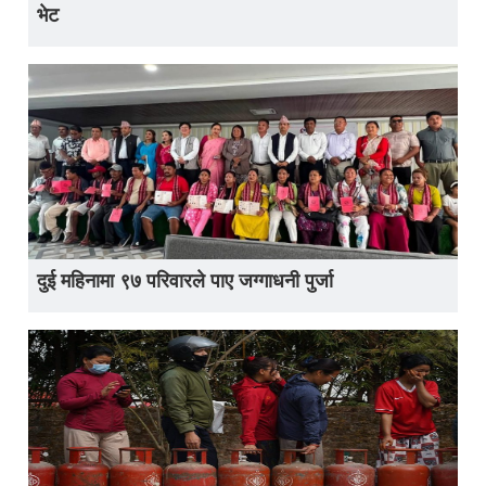
भेट
दुई महिनामा ९७ परिवारले पाए जग्गाधनी पुर्जा