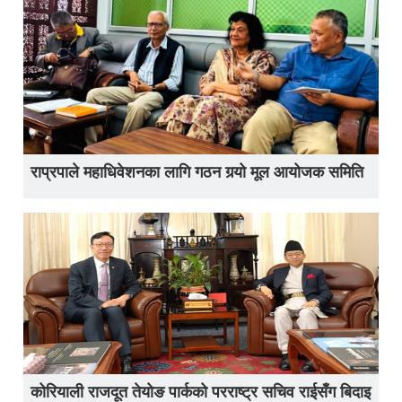
राप्रपाले महाधिवेशनका लागि गठन गर्‍यो मूल आयोजक समिति
कोरियाली राजदूत तेयोङ पार्कको परराष्ट्र सचिव राईसँग बिदाइ