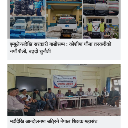
एम्बुलेन्सदेखि सरकारी गाडीसम्म : कोशीमा गाँजा तस्करीको
नयाँ शैली, बढ्दो चुनौती
भदौदेखि आन्दोलनमा उत्रिने नेपाल शिक्षक महासंघ