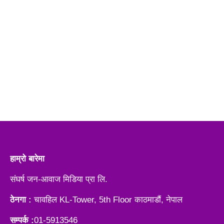
हाम्रो बारेमा
संघर्ष जन-आवाज मिडिया प्रा लि.
ठेनगा :
चावहिल KL-Tower, 5th Floor काठमाडौं, नेपाल
सम्पर्क :
01-5913546