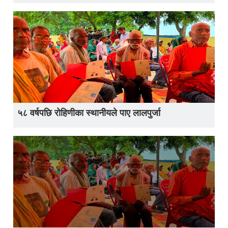
५८ वर्षपछि रोहिणीका स्थानीयले पाए लालपुर्जा