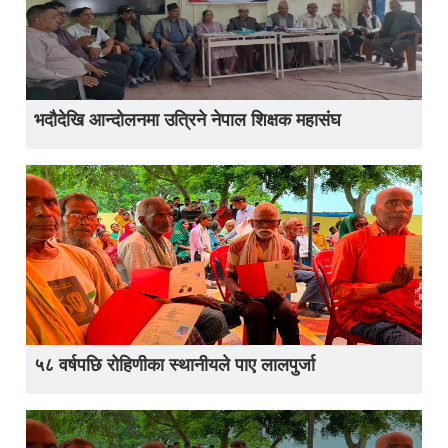
भदौदेखि आन्दोलनमा उत्रिने नेपाल शिक्षक महासंघ
५८ वर्षपछि रोहिणीका स्थानीयले पाए लालपुर्जा