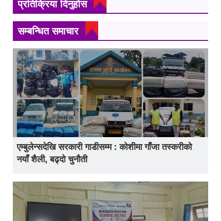
प्रतिक्रिया दिनुहोस
सम्बन्धित समाचार
एम्बुलेन्सदेखि सरकारी गाडीसम्म : कोशीमा गाँजा तस्करीको
नयाँ शैली, बढ्दो चुनौती