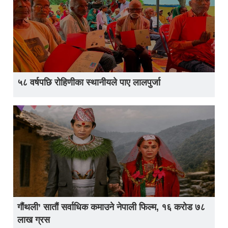
५८ वर्षपछि रोहिणीका स्थानीयले पाए लालपुर्जा
गौंथली’ सातौं सर्वाधिक कमाउने नेपाली फिल्म, १६ करोड ७८
लाख ग्रस