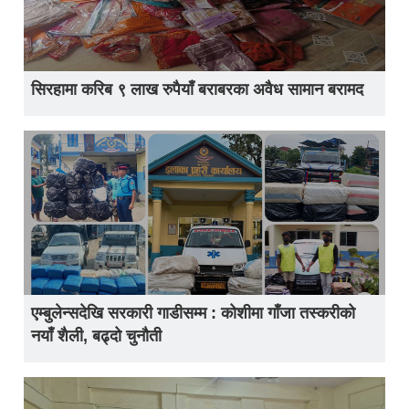
सिरहामा करिब ९ लाख रुपैयाँ बराबरका अवैध सामान बरामद
एम्बुलेन्सदेखि सरकारी गाडीसम्म : कोशीमा गाँजा तस्करीको
नयाँ शैली, बढ्दो चुनौती