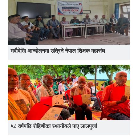
भदौदेखि आन्दोलनमा उत्रिने नेपाल शिक्षक महासंघ
५८ वर्षपछि रोहिणीका स्थानीयले पाए लालपुर्जा