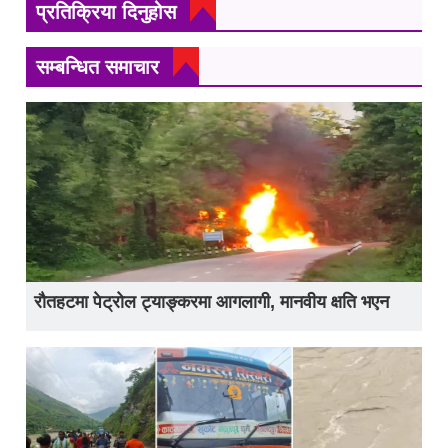
प्रतिक्रिया दिनुहोस
सम्बन्धित समाचार
रौतहटमा पेट्रोल ट्याङ्करमा आगलागी, मानवीय क्षति भएन