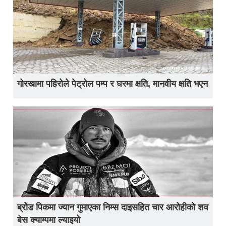
गोरखामा पहिरोले पेट्रोल पम्प र घरमा क्षति, मानवीय क्षति भएन
ब्रोड पिकमा ज्यान गुमाएका निम्स दाइसहित चार आरोहीको शव
बेस क्याम्पमा ल्याइयो