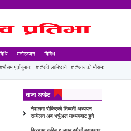
विधि
मनोरञ्जन
विविध
#मौसम पूर्वानुमानः
#रवि लामिछाने
#आजको मौसमः
ताजा अप्डेट
नेपालमा रोकिएको तिब्बती अध्ययन
सम्मेलन अब भर्चुअल माध्यमबाट हुने
सिरहामा करिब ९ लाख रुपैयाँ बराबरका