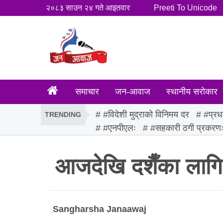
२०८३ साउन २४ गते आइतवार
Preeti To Unicode
समाचार
जन-आवाज
स्थानीय सरोकार
#विदेशी मुद्राको विनिमय दर
#प्रध
TRENDING
#एनपीएलः
#सहकारी ठगी प्रकरण
आजदेखि दशैँका लागि
Sangharsha Janaawaj