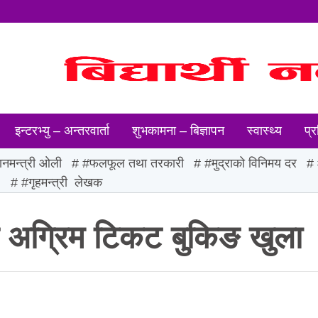
इन्टरभ्यु – अन्तरवार्ता
शुभकामना – बिज्ञापन
स्वास्थ्य
प्र
ानमन्त्री ओली
#फलफूल तथा तरकारी
#मुद्राको विनिमय दर
ः
#गृहमन्त्री लेखक
 अग्रिम टिकट बुकिङ खुला