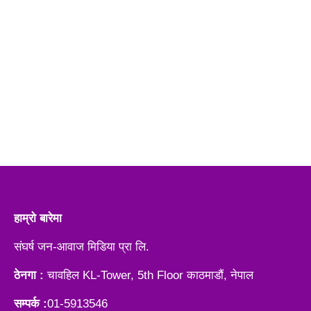
हाम्रो बारेमा
संघर्ष जन-आवाज मिडिया प्रा लि.
ठेनगा :
चावहिल KL-Tower, 5th Floor काठमाडौं, नेपाल
सम्पर्क :
01-5913546