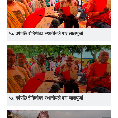
५८ वर्षपछि रोहिणीका स्थानीयले पाए लालपुर्जा
५८ वर्षपछि रोहिणीका स्थानीयले पाए लालपुर्जा