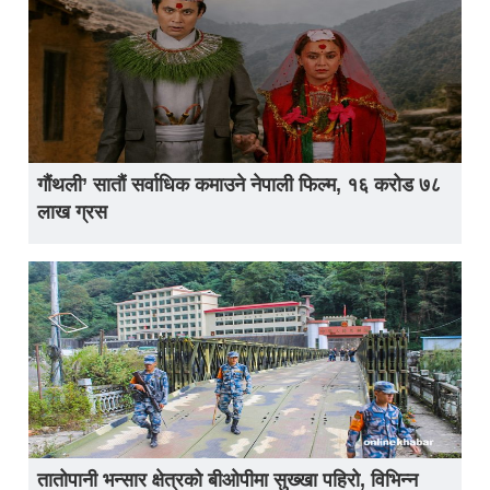
गौंथली’ सातौं सर्वाधिक कमाउने नेपाली फिल्म, १६ करोड ७८
लाख ग्रस
तातोपानी भन्सार क्षेत्रको बीओपीमा सुख्खा पहिरो, विभिन्न