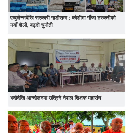
एम्बुलेन्सदेखि सरकारी गाडीसम्म : कोशीमा गाँजा तस्करीको
नयाँ शैली, बढ्दो चुनौती
भदौदेखि आन्दोलनमा उत्रिने नेपाल शिक्षक महासंघ