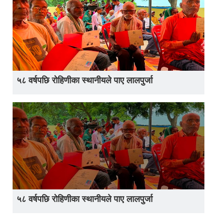
५८ वर्षपछि रोहिणीका स्थानीयले पाए लालपुर्जा
५८ वर्षपछि रोहिणीका स्थानीयले पाए लालपुर्जा