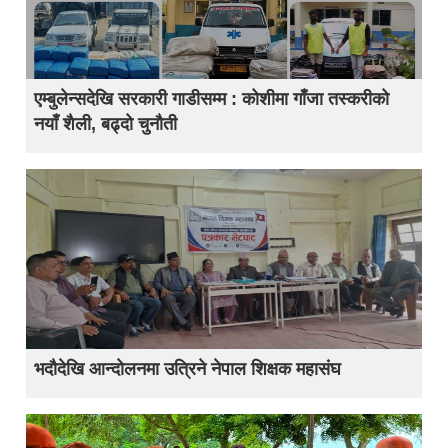
एम्बुलेन्सदेखि सरकारी गाडीसम्म : कोशीमा गाँजा तस्करीको
नयाँ शैली, बढ्दो चुनौती
भदौदेखि आन्दोलनमा उत्रिने नेपाल शिक्षक महासंघ