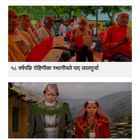
५८ वर्षपछि रोहिणीका स्थानीयले पाए लालपुर्जा