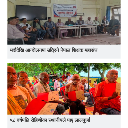
भदौदेखि आन्दोलनमा उत्रिने नेपाल शिक्षक महासंघ
५८ वर्षपछि रोहिणीका स्थानीयले पाए लालपुर्जा