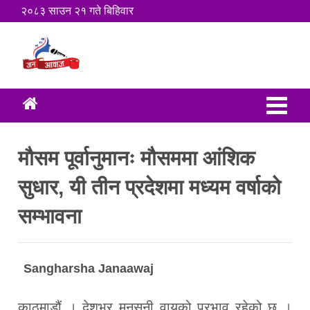
२०८३ साउन २१ गते बिहिवार
मौसम पूर्वानुमानः मौसममा आंशिक
सुधार, यी तीन प्रदेशमा मध्यम वर्षाको
सम्भावना
Sangharsha Janaawaj
काठमाडौं । देशभर मनसुनी वायुको प्रभाव रहेको छ ।