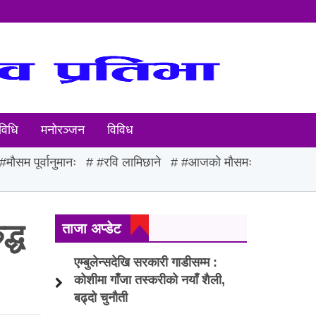
विधि
मनोरञ्जन
विविध
#मौसम पूर्वानुमानः
#रवि लामिछाने
#आजको मौसमः
द्ध
ताजा अप्डेट
एम्बुलेन्सदेखि सरकारी गाडीसम्म :
कोशीमा गाँजा तस्करीको नयाँ शैली,
बढ्दो चुनौती