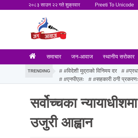
२०८३ साउन २२ गते शुक्रवार
Preeti To Unicode
समाचार
जन-आवाज
स्थानीय सरोकार
#विदेशी मुद्राको विनिमय दर
#प्रध
TRENDING
#एनपीएलः
#सहकारी ठगी प्रकरण
सर्वोच्चका न्यायाधीशमा
उजुरी आह्वान