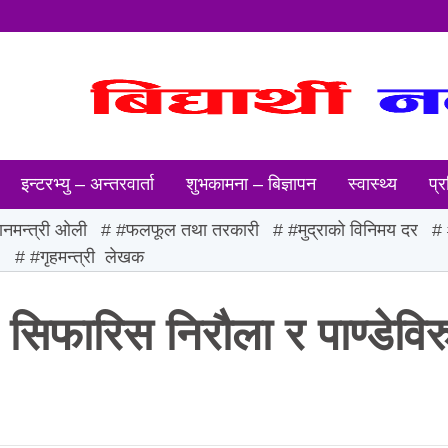
इन्टरभ्यु – अन्तरवार्ता
शुभकामना – बिज्ञापन
स्वास्थ्य
प्र
ानमन्त्री ओली
#फलफूल तथा तरकारी
#मुद्राको विनिमय दर
ः
#गृहमन्त्री लेखक
 सिफारिस निरौला र पाण्डेविरु