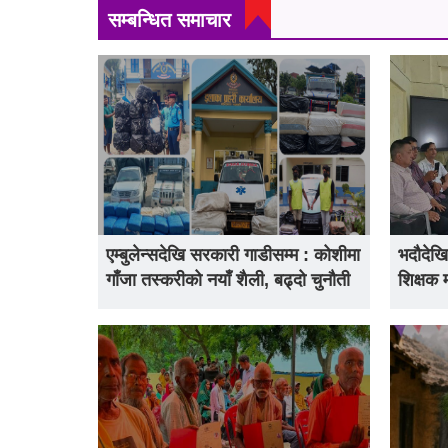
सम्बन्धित समाचार
एम्बुलेन्सदेखि सरकारी गाडीसम्म : कोशीमा
भदौदेखि
गाँजा तस्करीको नयाँ शैली, बढ्दो चुनौती
शिक्षक 