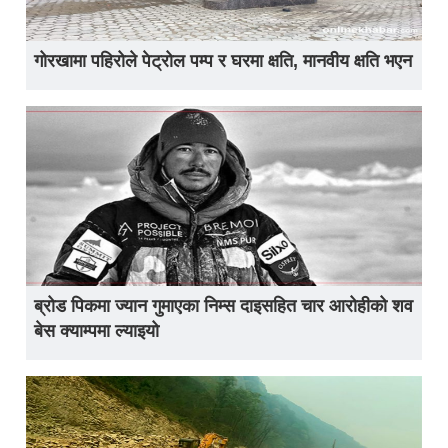
गोरखामा पहिरोले पेट्रोल पम्प र घरमा क्षति, मानवीय क्षति भएन
ब्रोड पिकमा ज्यान गुमाएका निम्स दाइसहित चार आरोहीको शव
बेस क्याम्पमा ल्याइयो