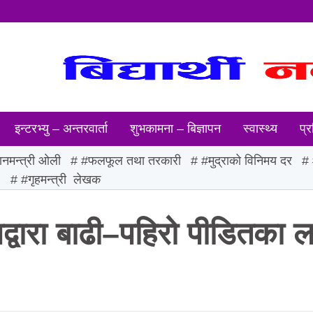
इन्टरभ्यु – अन्तरवार्ता
शुभकामना – बिज्ञापन
स्वास्थ्य
प्र
ानमन्त्री ओली
#फलफूल तथा तरकारी
#मुद्राको विनिमय दर
ः
#गृहमन्त्री लेखक
द्वारा बाढी–पहिरो पीडितका ल