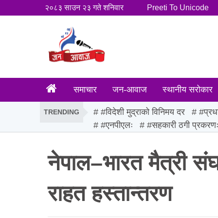
२०८३ साउन २३ गते शनिवार
Preeti To Unicode
समाचार
जन-आवाज
स्थानीय सरोकार
#विदेशी मुद्राको विनिमय दर
#प्रध
TRENDING
#एनपीएलः
#सहकारी ठगी प्रकरण
नेपाल–भारत मैत्री संघ
राहत हस्तान्तरण