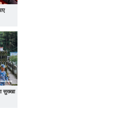
पाए
ा सुख्खा