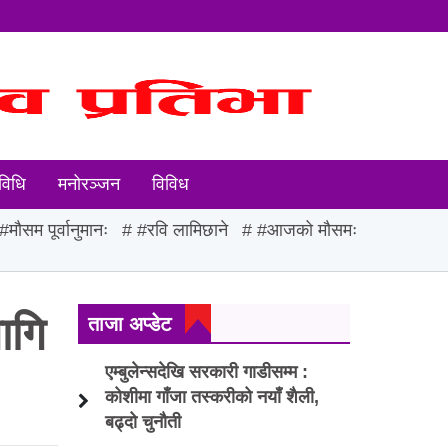
विधि
मनोरञ्जन
विविध
#मौसम पूर्वानुमानः
#रवि लामिछाने
#आजको मौसमः
ागि
ताजा अप्डेट
एम्बुलेन्सदेखि सरकारी गाडीसम्म :
कोशीमा गाँजा तस्करीको नयाँ शैली,
बढ्दो चुनौती