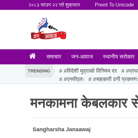
२०८३ साउन २२ गते शुक्रवार
Preeti To Unicode
समाचार
जन-आवाज
स्थानीय सरोकार
#विदेशी मुद्राको विनिमय दर
#प्रध
TRENDING
#एनपीएलः
#सहकारी ठगी प्रकरण
मनकामना केबलकार सेवा
Sangharsha Janaawaj