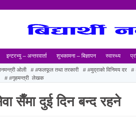
इन्टरभ्यु – अन्तरवार्ता
शुभकामना – बिज्ञापन
स्वास्थ्य
प्र
ानमन्त्री ओली
#फलफूल तथा तरकारी
#मुद्राको विनिमय दर
ः
#गृहमन्त्री लेखक
 सैँमा दुई दिन बन्द रहने