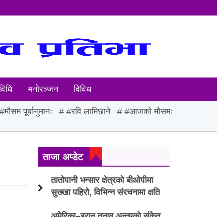
विधि
मनोरञ्जन
विविध
#मौसम पूर्वानुमानः
#रवि लामिछाने
#आजको मौसमः
ताजा अप्डेट
तातोपानी भन्सार क्षेत्रको बीओपीमा
सुख्खा पहिरो, विभिन्न संरचनामा क्षति
अमेरिका–इरान तनाव अन्त्यको संकेत,