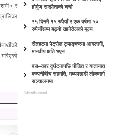
दशमी० र
होर्मुज सम्झौताको चर्चा
्रालिका
१५ दिनमै १५ रुपैयाँ र एक वर्षमा ५०
रुपैयाँसम्म बढ्यो खानेतेलको मूल्य
रौतहटमा पेट्रोल ट्याङ्करमा आगलागी,
ार्थीको
मानवीय क्षति भएन
 गरिएको
बस–कार दुर्घटनापछि पीडित र यातायात
कम्पनीबीच सहमति, मध्यपहाडी लोकमार्ग
सञ्चालनमा