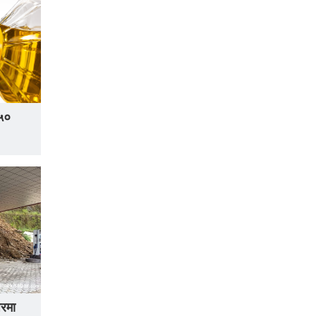
 ५०
घरमा