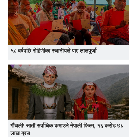
५८ वर्षपछि रोहिणीका स्थानीयले पाए लालपुर्जा
गौंथली’ सातौं सर्वाधिक कमाउने नेपाली फिल्म, १६ करोड ७८
लाख ग्रस