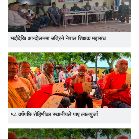
भदौदेखि आन्दोलनमा उत्रिने नेपाल शिक्षक महासंघ
५८ वर्षपछि रोहिणीका स्थानीयले पाए लालपुर्जा