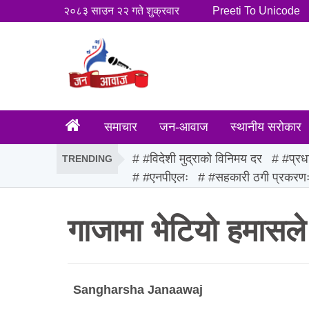
२०८३ साउन २२ गते शुक्रवार
Preeti To Unicode
समाचार
जन-आवाज
स्थानीय सरोकार
#विदेशी मुद्राको विनिमय दर
#प्रध
TRENDING
#एनपीएलः
#सहकारी ठगी प्रकरण
गाजामा भेटियो हमास
Sangharsha Janaawaj