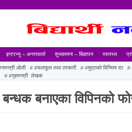
इन्टरभ्यु – अन्तरवार्ता
शुभकामना – बिज्ञापन
स्वास्थ्य
प्र
ानमन्त्री ओली
#फलफूल तथा तरकारी
#मुद्राको विनिमय दर
ः
#गृहमन्त्री लेखक
ले बन्धक बनाएका विपिनको फ