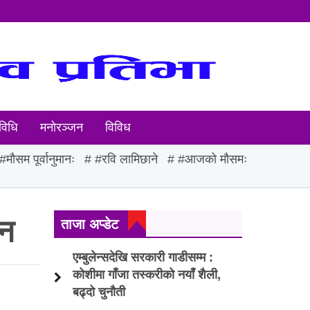
विधि
मनोरञ्जन
विविध
#मौसम पूर्वानुमानः
#रवि लामिछाने
#आजको मौसमः
ोन
ताजा अप्डेट
एम्बुलेन्सदेखि सरकारी गाडीसम्म :
कोशीमा गाँजा तस्करीको नयाँ शैली,
बढ्दो चुनौती