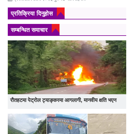
प्रतिक्रिया दिनुहोस
सम्बन्धित समाचार
रौतहटमा पेट्रोल ट्याङ्करमा आगलागी, मानवीय क्षति भएन