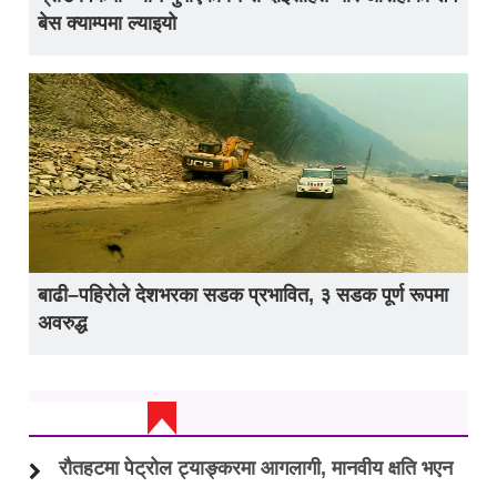
बेस क्याम्पमा ल्याइयो
बाढी–पहिरोले देशभरका सडक प्रभावित, ३ सडक पूर्ण रूपमा
अवरुद्ध
ताजा अप्डेट
रौतहटमा पेट्रोल ट्याङ्करमा आगलागी, मानवीय क्षति भएन