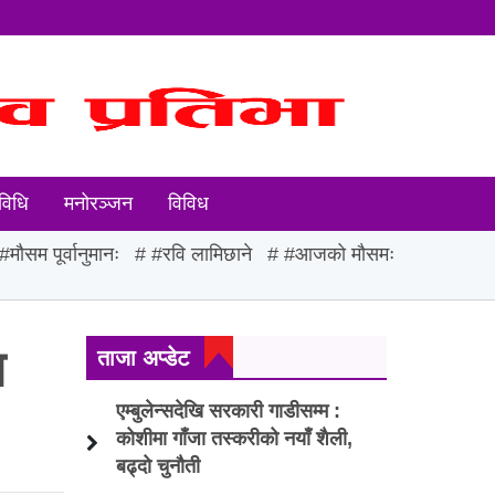
विधि
मनोरञ्जन
विविध
#मौसम पूर्वानुमानः
#रवि लामिछाने
#आजको मौसमः
ज
ताजा अप्डेट
एम्बुलेन्सदेखि सरकारी गाडीसम्म :
कोशीमा गाँजा तस्करीको नयाँ शैली,
बढ्दो चुनौती