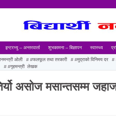
इन्टरभ्यु – अन्तरवार्ता
शुभकामना – बिज्ञापन
स्वास्थ्य
प्र
ानमन्त्री ओली
#फलफूल तथा तरकारी
#मुद्राको विनिमय दर
ः
#गृहमन्त्री लेखक
िर्यो असोज मसान्तसम्म जहा