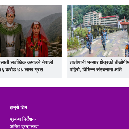
 सातौं सर्वाधिक कमाउने नेपाली
तातोपानी भन्सार क्षेत्रको बीओपीम
 १६ करोड ७८ लाख ग्रस
पहिरो, विभिन्न संरचनामा क्षति
हाम्रो टिम
प्रबन्ध निर्देशक
अमित ब्रम्हासखा