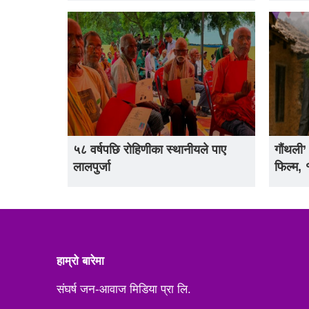
५८ वर्षपछि रोहिणीका स्थानीयले पाए
गौंथली’
लालपुर्जा
फिल्म,
हाम्रो बारेमा
संघर्ष जन-आवाज मिडिया प्रा लि.