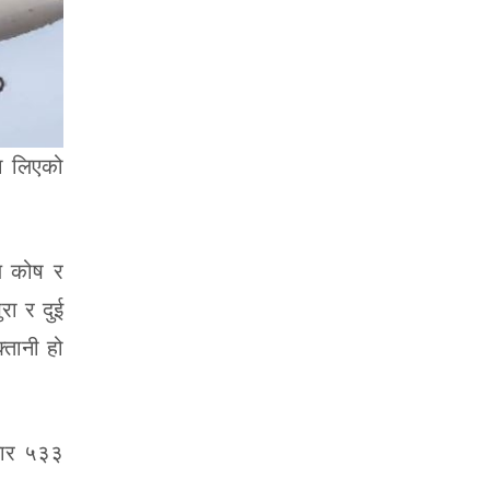
दा लिएको
चय कोष र
रा र दुई
्तानी हो
हजार ५३३