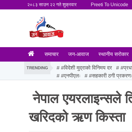
२०८३ साउन २२ गते शुक्रवार
Preeti To Unicode
समाचार
जन-आवाज
स्थानीय सरोकार
#विदेशी मुद्राको विनिमय दर
#प्रध
TRENDING
#एनपीएलः
#सहकारी ठगी प्रकरण
नेपाल एयरलाइन्सले त
खरिदको ऋण किस्ता