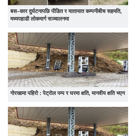
बस–कार दुर्घटनापछि पीडित र यातायात कम्पनीबीच सहमति,
मध्यपहाडी लोकमार्ग सञ्चालनमा
गोरखामा पहिरो : पेट्रोल पम्प र घरमा क्षति, मानवीय क्षति भएन