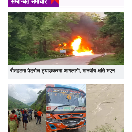
सम्बन्धित समाचार
रौतहटमा पेट्रोल ट्याङ्करमा आगलागी, मानवीय क्षति भएन