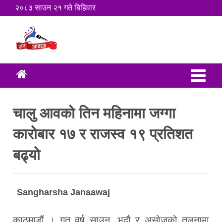
२०८३ साउन २१ गते बिहिवार
चालु आवको तिन महिनामा जग्गा
कारोबार १७ र राजस्व १९ प्रतिशत
बढ्यो
Sangharsha Janaawaj
काठमाडौं । गत वर्ष साउन, भदौ र असोजको तुलनामा