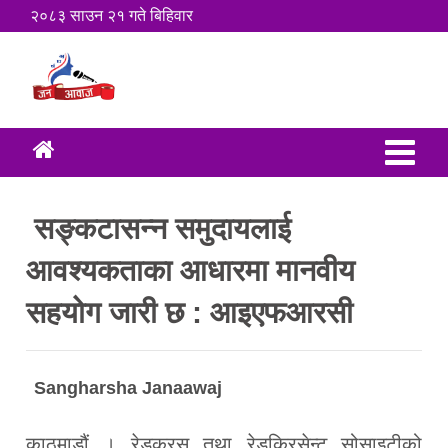
२०८३ साउन २१ गते बिहिवार
सङ्कटासन्न समुदायलाई
आवश्यकताका आधारमा मानवीय
सहयोग जारी छ : आइएफआरसी
Sangharsha Janaawaj
काठमाडौं । रेडक्रस तथा रेडक्रिसेन्ट सोसाइटीको