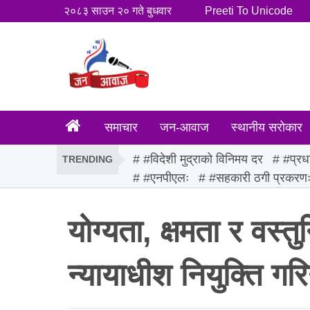
२०८३ साउन २० गते बुधवार
Preeti To Unicode
समाचार
जन-आवाज
स्थानीय सरोकार
#विदेशी मुद्राको विनिमय दर
#प्रध
TRENDING
#एनपीएलः
#सहकारी ठगी प्रकरण
योग्यता, क्षमता र वस्
न्यायाधीश नियुक्ति गर