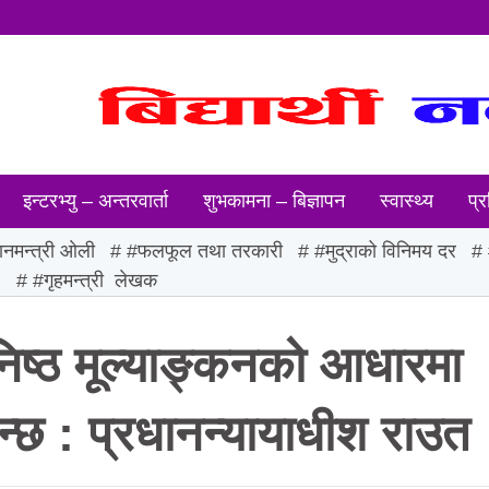
इन्टरभ्यु – अन्तरवार्ता
शुभकामना – बिज्ञापन
स्वास्थ्य
प्र
ानमन्त्री ओली
#फलफूल तथा तरकारी
#मुद्राको विनिमय दर
ः
#गृहमन्त्री लेखक
तुनिष्ठ मूल्याङ्कनको आधारमा
िन्छ : प्रधानन्यायाधीश राउत