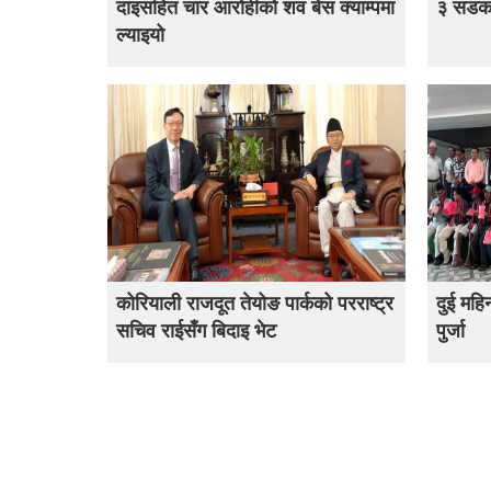
दाइसहित चार आरोहीको शव बेस क्याम्पमा
३ सडक प
ल्याइयो
कोरियाली राजदूत तेयोङ पार्कको परराष्ट्र
दुई महि
सचिव राईसँग बिदाइ भेट
पुर्जा