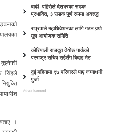
बाढी–पहिरोले देशभरका सडक
प्रभावित, ३ सडक पूर्ण रूपमा अवरुद्ध
याङ्कनको
राप्रपाले महाधिवेशनका लागि गठन गर्‍यो
यायालयका
मूल आयोजक समिति
कोरियाली राजदूत तेयोङ पार्कको
परराष्ट्र सचिव राईसँग बिदाइ भेट
ुझ्नेगरी
दुई महिनामा ९७ परिवारले पाए जग्गाधनी
र सिंहले
पुर्जा
 नियुक्ति
्यायाधीश
ि बताए ।