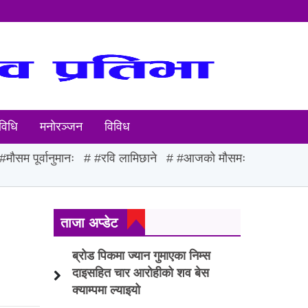
विधि
मनोरञ्जन
विविध
#मौसम पूर्वानुमानः
#रवि लामिछाने
#आजको मौसमः
ताजा अप्डेट
ब्रोड पिकमा ज्यान गुमाएका निम्स
दाइसहित चार आरोहीको शव बेस
क्याम्पमा ल्याइयो