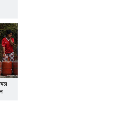
 आयल
ठन