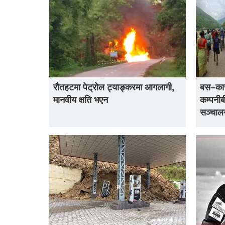
रौतहटमा पेट्रोल ट्याङ्करमा आगलागी,
बस–कार
मानवीय क्षति भएन
कम्पनीब
सञ्चाल