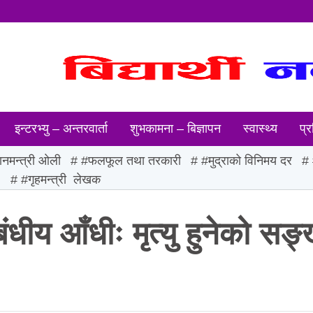
इन्टरभ्यु – अन्तरवार्ता
शुभकामना – बिज्ञापन
स्वास्थ्य
प्र
ानमन्त्री ओली
#फलफूल तथा तरकारी
#मुद्राको विनिमय दर
ः
#गृहमन्त्री लेखक
धीय आँधीः मृत्यु हुनेको सङ्ख