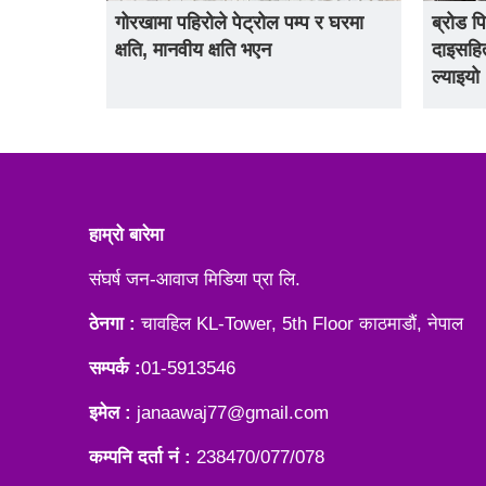
गोरखामा पहिरोले पेट्रोल पम्प र घरमा
ब्रोड प
क्षति, मानवीय क्षति भएन
दाइसहित
ल्याइयो
हाम्रो बारेमा
संघर्ष जन-आवाज मिडिया प्रा लि.
ठेनगा :
चावहिल KL-Tower, 5th Floor काठमाडौं, नेपाल
सम्पर्क :
01-5913546
इमेल :
janaawaj77@gmail.com
कम्पनि दर्ता नं :
238470/077/078