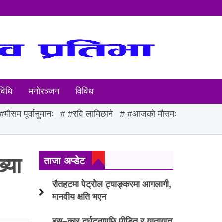
विधि
मनोरञ्जन
विविध
#मौसम पूर्वानुमानः
#रवि लामिछाने
#आजको मौसमः
्या
ताजा अप्डेट
रौतहटमा पेट्रोल ट्याङ्करमा आगलागी,
मानवीय क्षति भएन
बस–कार दुर्घटनापछि पीडित र यातायात