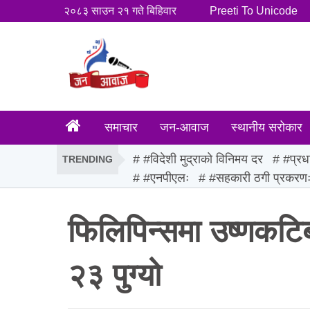
२०८३ साउन २१ गते बिहिवार
Preeti To Unicode
समाचार
जन-आवाज
स्थानीय सरोकार
#विदेशी मुद्राको विनिमय दर
#प्रध
TRENDING
#एनपीएलः
#सहकारी ठगी प्रकरण
फिलिपिन्समा उष्णकटिबं
२३ पुग्यो