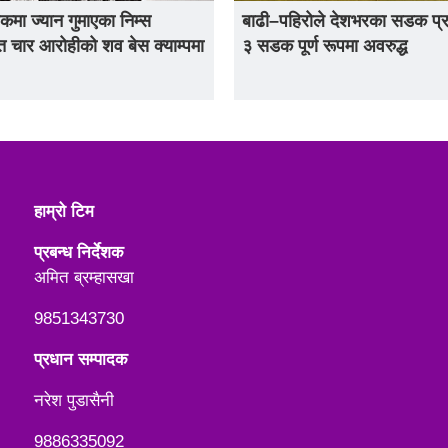
िकमा ज्यान गुमाएका निम्स
बाढी–पहिरोले देशभरका सडक प्र
 चार आरोहीको शव बेस क्याम्पमा
३ सडक पूर्ण रूपमा अवरुद्ध
हाम्रो टिम
प्रबन्ध निर्देशक
अमित ब्रम्हासखा
9851343730
प्रधान सम्पादक
नरेश पुडासैनी
9886335092