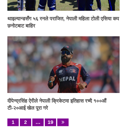
थाइल्यान्डसँग ५६ रनले पराजित, नेपाली महिला टोली एसिया कप
छनोटबाट बाहिर
दीपेन्द्रसिंह ऐरीले नेपाली क्रिकेटमा इतिहास रच्दै १००औं
टी-२०आई खेल पूरा गरे
1
2
…
19