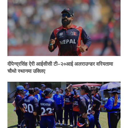
दीपेन्द्रसिंह ऐरी आईसीसी टी–२०आई अलराउन्डर वरियतामा
चौथो स्थानमा उक्लिए