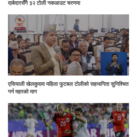
दाबेदारसँगै ३२ टोली नकआउट चरणमा
एसियाली खेलकुदमा महिला फुटबल टोलीको सहभागिता सुनिश्चित
गर्न महरको माग