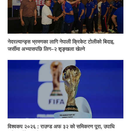
नेदरल्यान्ड्स भ्रमणका लागि नेपाली क्रिकेट टोलीको बिदाइ,
जर्सीमा अभ्यासपछि लिग–२ शृङ्खला खेल्ने
विश्वकप २०२६ : राउण्ड अफ ३२ को समिकरण पूरा, उपाधि