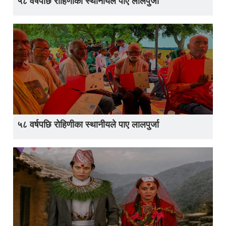
५८ वर्षपछि रोहिणीका स्थानीयले पाए लालपुर्जा
५८ वर्षपछि रोहिणीका स्थानीयले पाए लालपुर्जा